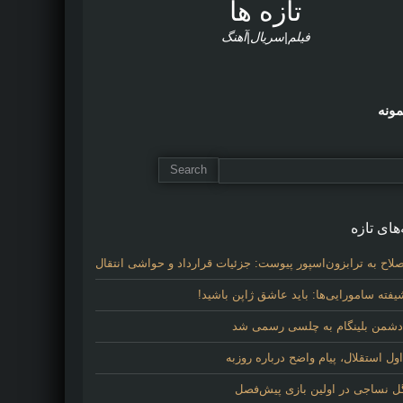
تازه ها
فیلم|سریال|آهنگ
مونه
های تازه
لاح به ترابزون‌اسپور پیوست: جزئیات قرارداد و حواشی انتقال
فته سامورایی‌ها: باید عاشق ژاپن باشید!
 دشمن بلینگام به چلسی رسمی شد
 استقلال، پیام واضح درباره روزبه
گل نساجی در اولین بازی پیش‌فصل