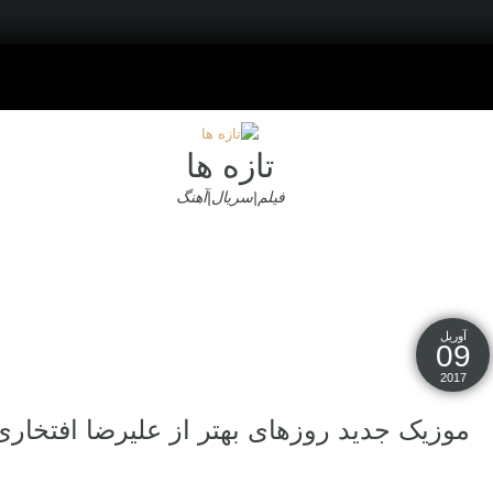
تازه ها
فیلم|سریال|آهنگ
آوریل
09
2017
موزیک جدید روزهای بهتر از علیرضا افتخاری