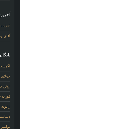
آخرین 
sajjad
د
آقای و
بایگانی
آگوست 26
جولای 2026
ژوئن 2026
فوریه 2026
ژانویه 2026
دسامبر 025
نوامبر 2025