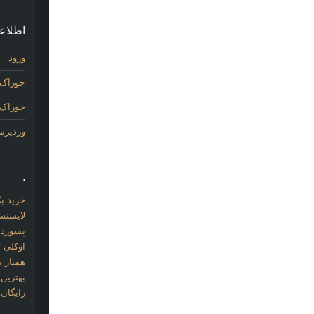
اطلاع
ورود
خوراک 
خوراک د
وردپر
.
خرید بک لینک com
لایسنس 
پسورد نو
اوکلی ل
همیار نو
بهترین
رایگان