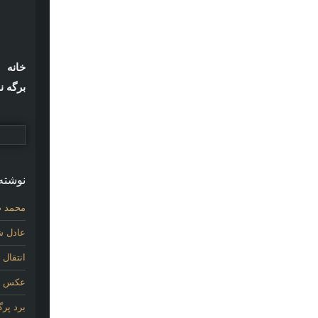
خانه
برگه ن
نوشته‌
محمد ص
عادل شی
انتقال
عکس اول
برد پر