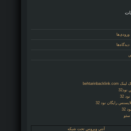
ات
ورودی‌ها
یدگاه‌ها
س
behtarinbacklink.
نود32
د 32
ایسنس رایگان نود 32
د 32
 سئو
آنتی ویروس تحت شبکه