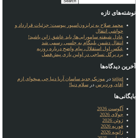
نوشته‌های تازه
محمد صلاح به ترابزون‌اسپور پیوست: جزئیات قرارداد و
حواشی انتقال
عادل شیفته سامورایی‌ها: باید عاشق ژاپن باشید!
انتقال دشمن بلینگام به چلسی رسمی شد
عکس اول استقلال، پیام واضح درباره روزبه
برد پرگل نساجی در اولین بازی پیش‌فصل
آخرین دیدگاه‌ها
sajjad
در
موزیک جدید ساسان آریا دنیا چی میخوای ازم
آقای وردپرس
در
سلام دنیا!
بایگانی‌ها
آگوست 2026
جولای 2026
ژوئن 2026
فوریه 2026
ژانویه 2026
دسامبر 2025