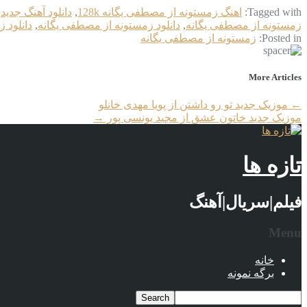
Tagged with:
اهنگ زمستونه از مصطفی یگانه 128k
,
دانلود آهنگ جدید
,
زمستونه از مصطفی یگانه
,
دانلود زمستونه از مصطفی یگانه
,
دانلود ز
Posted in:
زمستونه از مصطفی یگانه
More Articles
←
موزیک جدید تو رو داشتن از پویا مهدی خانلو
موزیک جدید خاتون عشق از مجید یونسی پور
→
تازه ها
فیلم|سریال|آهنگ
Menu
خانه
برگه نمونه