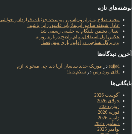
نوشته‌های تازه
محمد صلاح به ترابزون‌اسپور پیوست: جزئیات قرارداد و حواشی 
عادل شیفته سامورایی‌ها: باید عاشق ژاپن باشید!
انتقال دشمن بلینگام به چلسی رسمی شد
عکس اول استقلال، پیام واضح درباره روزبه
برد پرگل نساجی در اولین بازی پیش‌فصل
آخرین دیدگاه‌ها
sajjad
در
موزیک جدید ساسان آریا دنیا چی میخوای ازم
آقای وردپرس
در
سلام دنیا!
بایگانی‌ها
آگوست 2026
جولای 2026
ژوئن 2026
فوریه 2026
ژانویه 2026
دسامبر 2025
نوامبر 2025