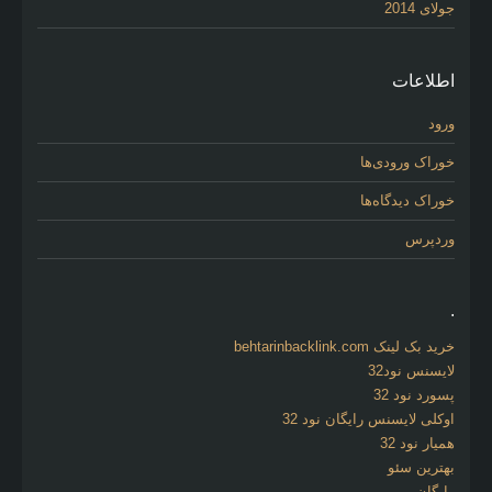
جولای 2014
اطلاعات
ورود
خوراک ورودی‌ها
خوراک دیدگاه‌ها
وردپرس
.
خرید بک لینک behtarinbacklink.com
لایسنس نود32
پسورد نود 32
اوکلی لایسنس رایگان نود 32
همیار نود 32
بهترین سئو
رایگان