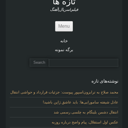
تازه ها
e
s
فیلم|سریال|آهنگ
Menu
خانه
برگه نمونه
نوشته‌های تازه
محمد صلاح به ترابزون‌اسپور پیوست: جزئیات قرارداد و حواشی انتقال
عادل شیفته سامورایی‌ها: باید عاشق ژاپن باشید!
انتقال دشمن بلینگام به چلسی رسمی شد
عکس اول استقلال، پیام واضح درباره روزبه