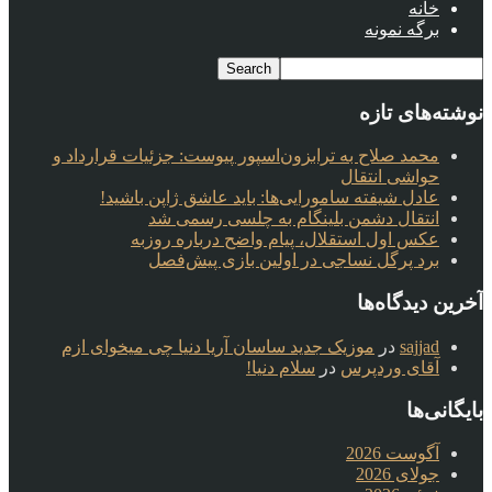
خانه
برگه نمونه
نوشته‌های تازه
محمد صلاح به ترابزون‌اسپور پیوست: جزئیات قرارداد و
حواشی انتقال
عادل شیفته سامورایی‌ها: باید عاشق ژاپن باشید!
انتقال دشمن بلینگام به چلسی رسمی شد
عکس اول استقلال، پیام واضح درباره روزبه
برد پرگل نساجی در اولین بازی پیش‌فصل
آخرین دیدگاه‌ها
sajjad
در
موزیک جدید ساسان آریا دنیا چی میخوای ازم
آقای وردپرس
در
سلام دنیا!
بایگانی‌ها
آگوست 2026
جولای 2026