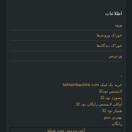
اطلاعات
ورود
خوراک ورودی‌ها
خوراک دیدگاه‌ها
وردپرس
.
خرید بک لینک behtarinbacklink.com
لایسنس نود32
پسورد نود 32
اوکلی لایسنس رایگان نود 32
همیار نود 32
بهترین سئو
رایگان
آنتی ویروس تحت شبکه