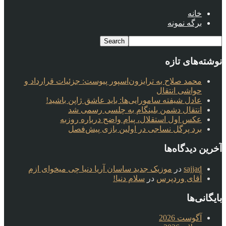
خانه
برگه نمونه
نوشته‌های تازه
محمد صلاح به ترابزون‌اسپور پیوست: جزئیات قرارداد و
حواشی انتقال
عادل شیفته سامورایی‌ها: باید عاشق ژاپن باشید!
انتقال دشمن بلینگام به چلسی رسمی شد
عکس اول استقلال، پیام واضح درباره روزبه
برد پرگل نساجی در اولین بازی پیش‌فصل
آخرین دیدگاه‌ها
sajjad
در
موزیک جدید ساسان آریا دنیا چی میخوای ازم
آقای وردپرس
در
سلام دنیا!
بایگانی‌ها
آگوست 2026