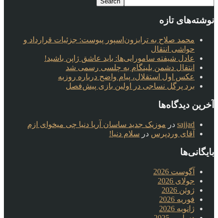
نوشته‌های تازه
محمد صلاح به ترابزون‌اسپور پیوست: جزئیات قرارداد و
حواشی انتقال
عادل شیفته سامورایی‌ها: باید عاشق ژاپن باشید!
انتقال دشمن بلینگام به چلسی رسمی شد
عکس اول استقلال، پیام واضح درباره روزبه
برد پرگل نساجی در اولین بازی پیش‌فصل
آخرین دیدگاه‌ها
sajjad
در
موزیک جدید ساسان آریا دنیا چی میخوای ازم
آقای وردپرس
در
سلام دنیا!
بایگانی‌ها
آگوست 2026
جولای 2026
ژوئن 2026
فوریه 2026
ژانویه 2026
دسامبر 2025