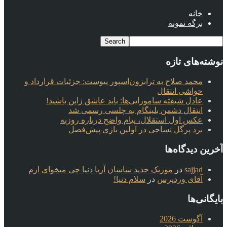
خانه
برگه نمونه
نوشته‌های تازه
محمد صلاح به ترابزون‌اسپور پیوست: جزئیات قرارداد و
حواشی انتقال
عادل شیفته سامورایی‌ها: باید عاشق ژاپن باشید!
انتقال دشمن بلینگام به چلسی رسمی شد
عکس اول استقلال، پیام واضح درباره روزبه
برد پرگل نساجی در اولین بازی پیش‌فصل
آخرین دیدگاه‌ها
sajjad
در
موزیک جدید ساسان آریا دنیا چی میخوای ازم
آقای وردپرس
در
سلام دنیا!
بایگانی‌ها
آگوست 2026