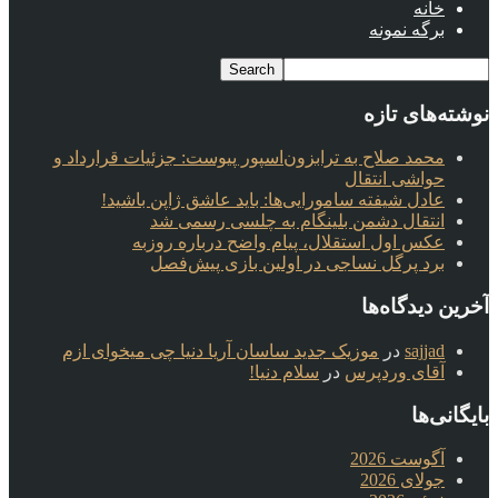
خانه
برگه نمونه
نوشته‌های تازه
محمد صلاح به ترابزون‌اسپور پیوست: جزئیات قرارداد و
حواشی انتقال
عادل شیفته سامورایی‌ها: باید عاشق ژاپن باشید!
انتقال دشمن بلینگام به چلسی رسمی شد
عکس اول استقلال، پیام واضح درباره روزبه
برد پرگل نساجی در اولین بازی پیش‌فصل
آخرین دیدگاه‌ها
sajjad
در
موزیک جدید ساسان آریا دنیا چی میخوای ازم
آقای وردپرس
در
سلام دنیا!
بایگانی‌ها
آگوست 2026
جولای 2026