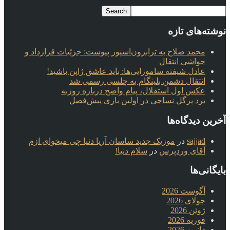
نوشته‌های تازه
محمد صلاح به ترابزون‌اسپور پیوست: جزئیات قرارداد و
حواشی انتقال
عادل شیفته سامورایی‌ها: باید عاشق ژاپن باشید!
انتقال دشمن بلینگام به چلسی رسمی شد
عکس اول استقلال، پیام واضح درباره روزبه
برد پرگل نساجی در اولین بازی پیش‌فصل
آخرین دیدگاه‌ها
sajjad
در
موزیک جدید ساسان آریا دنیا چی میخوای ازم
آقای وردپرس
در
سلام دنیا!
بایگانی‌ها
آگوست 2026
جولای 2026
ژوئن 2026
فوریه 2026
ژانویه 2026