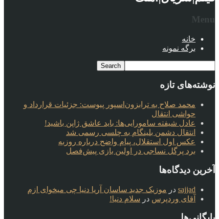
Menu
خانه
برگه نمونه
نوشته‌های تازه
محمد صلاح به ترابزون‌اسپور پیوست: جزئیات قرارداد و
حواشی انتقال
عادل شیفته سامورایی‌ها: باید عاشق ژاپن باشید!
انتقال دشمن بلینگام به چلسی رسمی شد
عکس اول استقلال، پیام واضح درباره روزبه
برد پرگل نساجی در اولین بازی پیش‌فصل
آخرین دیدگاه‌ها
sajjad
در
موزیک جدید ساسان آریا دنیا چی میخوای ازم
آقای وردپرس
در
سلام دنیا!
بایگانی‌ها