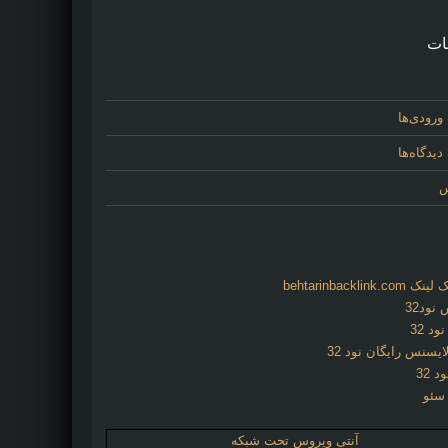
ات
ورودی‌ها
یدگاه‌ها
س
behtarinbacklink.
نود32
د 32
ایسنس رایگان نود 32
د 32
 سئو
آنتی ویروس تحت شبکه