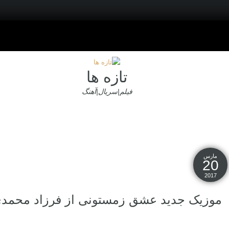
تازه ها
فیلم|سریال|آهنگ
مارس
20
2017
موزیک جدید عشق زمستونی از فرزاد محمد