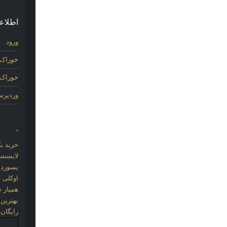
اطلاع
ورود
خوراک 
خوراک د
وردپر
.
خرید بک لینک com
لایسنس 
پسورد نو
اوکلی ل
همیار نو
بهترین
رایگان