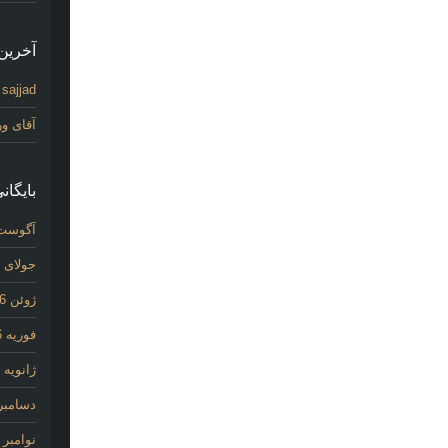
آخرین 
sajjad
د
آقای و
بایگانی
آگوست 26
جولای 2026
ژوئن 2026
فوریه 2026
ژانویه 2026
دسامبر 025
نوامبر 2025