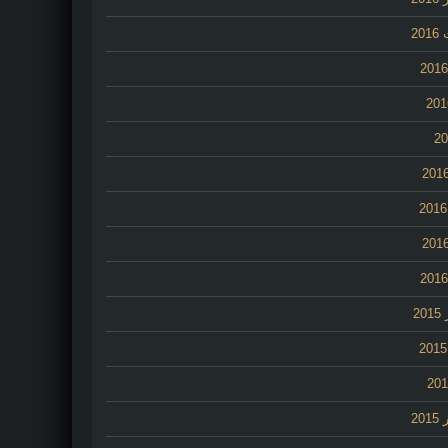
20
2
20