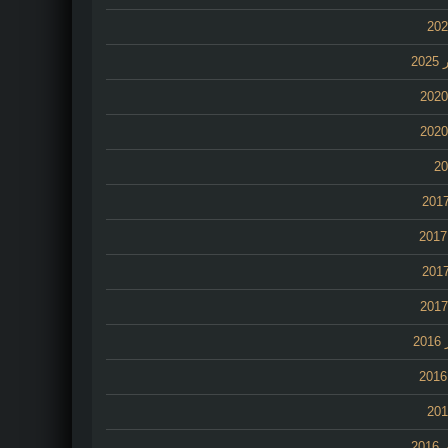
20
2
20