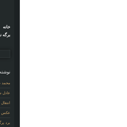
خانه
برگه ن
نوشته‌
محمد ص
عادل شی
انتقال
عکس اول
برد پر