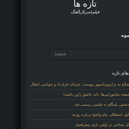
تازه ها
فیلم|سریال|آهنگ
مونه
های تازه
لاح به ترابزون‌اسپور پیوست: جزئیات قرارداد و حواشی انتقال
فته سامورایی‌ها: باید عاشق ژاپن باشید!
 دشمن بلینگام به چلسی رسمی شد
 استقلال، پیام واضح درباره روزبه
گل نساجی در اولین بازی پیش‌فصل