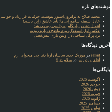
نوشته‌های تازه
محمد صلاح به ترابزون‌اسپور پیوست: جزئیات قرارداد و حواشی 
عادل شیفته سامورایی‌ها: باید عاشق ژاپن باشید!
انتقال دشمن بلینگام به چلسی رسمی شد
عکس اول استقلال، پیام واضح درباره روزبه
برد پرگل نساجی در اولین بازی پیش‌فصل
آخرین دیدگاه‌ها
sajjad
در
موزیک جدید ساسان آریا دنیا چی میخوای ازم
آقای وردپرس
در
سلام دنیا!
بایگانی‌ها
آگوست 2026
جولای 2026
ژوئن 2026
فوریه 2026
ژانویه 2026
دسامبر 2025
نوامبر 2025