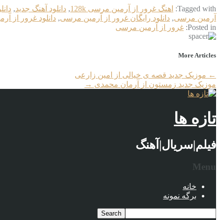
Tagged with:
اهنگ غرور از آرمین مرسی 128k
,
دانلود آهنگ جدید
,
دانل
آرمین مرسی
,
دانلود رایگان غرور از آرمین مرسی
,
دانلود غرور از آر
Posted in:
غرور از آرمین مرسی
More Articles
←
موزیک جدید قصه ی خیالی از امین زارعی
موزیک جدید زمستون از آرمان محمدی
→
تازه ها
فیلم|سریال|آهنگ
Menu
خانه
برگه نمونه