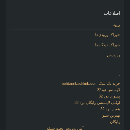
اطلاعات
ورود
خوراک ورودی‌ها
خوراک دیدگاه‌ها
وردپرس
.
خرید بک لینک behtarinbacklink.com
لایسنس نود32
پسورد نود 32
اوکلی لایسنس رایگان نود 32
همیار نود 32
بهترین سئو
رایگان
آنتی ویروس تحت شبکه