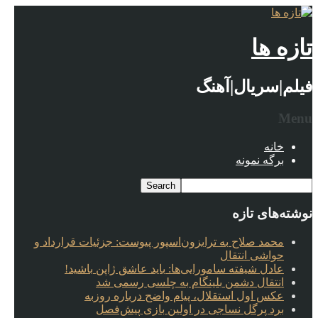
تازه ها
فیلم|سریال|آهنگ
Menu
خانه
برگه نمونه
نوشته‌های تازه
محمد صلاح به ترابزون‌اسپور پیوست: جزئیات قرارداد و
حواشی انتقال
عادل شیفته سامورایی‌ها: باید عاشق ژاپن باشید!
انتقال دشمن بلینگام به چلسی رسمی شد
عکس اول استقلال، پیام واضح درباره روزبه
برد پرگل نساجی در اولین بازی پیش‌فصل