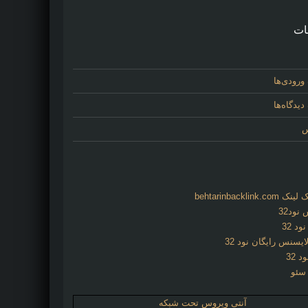
ات
ورودی‌ها
یدگاه‌ها
س
behtarinbacklink.
نود32
د 32
ایسنس رایگان نود 32
د 32
 سئو
آنتی ویروس تحت شبکه