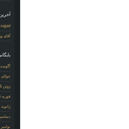
آخرین 
sajjad
د
آقای و
بایگانی
آگوست 26
جولای 2026
ژوئن 2026
فوریه 2026
ژانویه 2026
دسامبر 025
نوامبر 2025