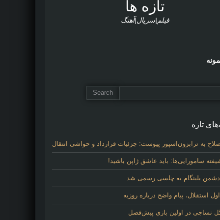
تازه ها
فیلم|سریال|آهنگ
مونه
های تازه
لاح به ترابزون‌اسپور پیوست: جزئیات قرارداد و حواشی انتقال
فته سامورایی‌ها: باید عاشق ژاپن باشید!
 دشمن بلینگام به چلسی رسمی شد
 استقلال، پیام واضح درباره روزبه
گل نساجی در اولین بازی پیش‌فصل