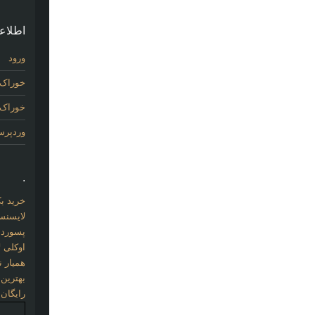
اطلاع
ورود
خوراک 
خوراک د
وردپر
.
خرید بک لینک com
لایسنس 
پسورد نو
اوکلی ل
همیار نو
بهترین
رایگان