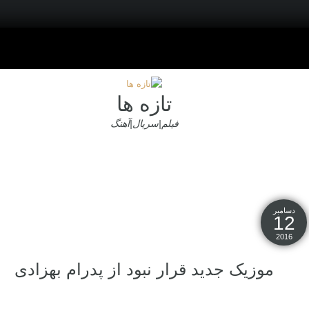
تازه ها
فیلم|سریال|آهنگ
دسامبر
12
2016
موزیک جدید قرار نبود از پدرام بهزادی