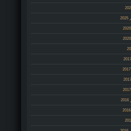
20
2
20