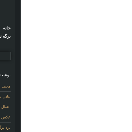
خانه
برگه ن
نوشته‌
محمد ص
عادل شی
انتقال
عکس اول
برد پر