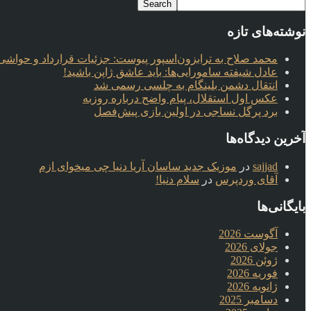
نوشته‌های تازه
محمد صلاح به ترابزون‌اسپور پیوست: جزئیات قرارداد و حواشی 
عادل شیفته سامورایی‌ها: باید عاشق ژاپن باشید!
انتقال دشمن بلینگام به چلسی رسمی شد
عکس اول استقلال، پیام واضح درباره روزبه
برد پرگل نساجی در اولین بازی پیش‌فصل
آخرین دیدگاه‌ها
sajjad
در
موزیک جدید ساسان آریا دنیا چی میخوای ازم
آقای وردپرس
در
سلام دنیا!
بایگانی‌ها
آگوست 2026
جولای 2026
ژوئن 2026
فوریه 2026
ژانویه 2026
دسامبر 2025