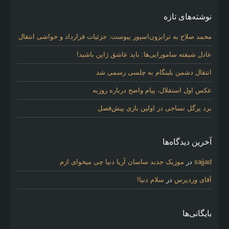
نوشته‌های تازه
محمد صلاح به ترابزون‌اسپور پیوست: جزئیات قرارداد و حواشی انتقال
عادل شیفته سامورایی‌ها: باید عاشق ژاپن باشید!
انتقال دشمن بلینگام به چلسی رسمی شد
عکس اول استقلال، پیام واضح درباره روزبه
برد پرگل نساجی در اولین بازی پیش‌فصل
آخرین دیدگاه‌ها
sajjad
در
موزیک جدید ساسان آریا دنیا چی میخوای ازم
آقای وردپرس
در
سلام دنیا!
بایگانی‌ها