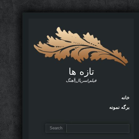
تازه ها
فیلم|سریال|آهنگ
خانه
برگه نمونه