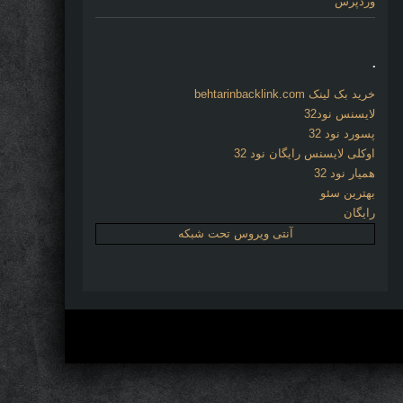
وردپرس
.
خرید بک لینک behtarinbacklink.com
لایسنس نود32
پسورد نود 32
اوکلی لایسنس رایگان نود 32
همیار نود 32
بهترین سئو
رایگان
آنتی ویروس تحت شبکه