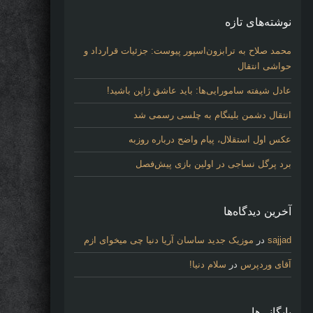
نوشته‌های تازه
محمد صلاح به ترابزون‌اسپور پیوست: جزئیات قرارداد و
حواشی انتقال
عادل شیفته سامورایی‌ها: باید عاشق ژاپن باشید!
انتقال دشمن بلینگام به چلسی رسمی شد
عکس اول استقلال، پیام واضح درباره روزبه
برد پرگل نساجی در اولین بازی پیش‌فصل
آخرین دیدگاه‌ها
sajjad
در
موزیک جدید ساسان آریا دنیا چی میخوای ازم
آقای وردپرس
در
سلام دنیا!
بایگانی‌ها