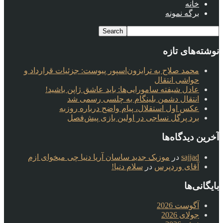
خانه
برگه نمونه
نوشته‌های تازه
محمد صلاح به ترابزون‌اسپور پیوست: جزئیات قرارداد و
حواشی انتقال
عادل شیفته سامورایی‌ها: باید عاشق ژاپن باشید!
انتقال دشمن بلینگام به چلسی رسمی شد
عکس اول استقلال، پیام واضح درباره روزبه
برد پرگل نساجی در اولین بازی پیش‌فصل
آخرین دیدگاه‌ها
sajjad
در
موزیک جدید ساسان آریا دنیا چی میخوای ازم
آقای وردپرس
در
سلام دنیا!
بایگانی‌ها
آگوست 2026
جولای 2026