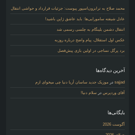
محمد صلاح به ترابزون‌اسپور پیوست: جزئیات قرارداد و حواشی انتقال
عادل شیفته سامورایی‌ها: باید عاشق ژاپن باشید!
انتقال دشمن بلینگام به چلسی رسمی شد
عکس اول استقلال، پیام واضح درباره روزبه
برد پرگل نساجی در اولین بازی پیش‌فصل
آخرین دیدگاه‌ها
sajjad
در
موزیک جدید ساسان آریا دنیا چی میخوای ازم
آقای وردپرس
در
سلام دنیا!
بایگانی‌ها
آگوست 2026
جولای 2026