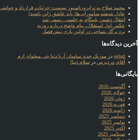
محمد صلاح به ترابزون‌اسپور پیوست: جزئیات قرارداد و حواشی 
عادل شیفته سامورایی‌ها: باید عاشق ژاپن باشید!
انتقال دشمن بلینگام به چلسی رسمی شد
عکس اول استقلال، پیام واضح درباره روزبه
برد پرگل نساجی در اولین بازی پیش‌فصل
آخرین دیدگاه‌ها
sajjad
در
موزیک جدید ساسان آریا دنیا چی میخوای ازم
آقای وردپرس
در
سلام دنیا!
بایگانی‌ها
آگوست 2026
جولای 2026
ژوئن 2026
فوریه 2026
ژانویه 2026
دسامبر 2025
نوامبر 2025
اکتبر 2025
سپتامبر 2025
جولای 2020