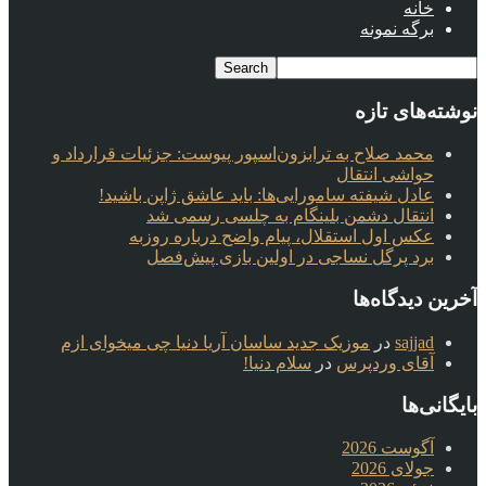
خانه
برگه نمونه
نوشته‌های تازه
محمد صلاح به ترابزون‌اسپور پیوست: جزئیات قرارداد و
حواشی انتقال
عادل شیفته سامورایی‌ها: باید عاشق ژاپن باشید!
انتقال دشمن بلینگام به چلسی رسمی شد
عکس اول استقلال، پیام واضح درباره روزبه
برد پرگل نساجی در اولین بازی پیش‌فصل
آخرین دیدگاه‌ها
sajjad
در
موزیک جدید ساسان آریا دنیا چی میخوای ازم
آقای وردپرس
در
سلام دنیا!
بایگانی‌ها
آگوست 2026
جولای 2026