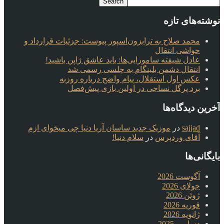
نوشته‌های تازه
محمد صلاح به ترابزون‌اسپور پیوست: جزئیات قرارداد و
حواشی انتقال
عادل شیفته سامورایی‌ها: باید عاشق ژاپن باشید!
انتقال دشمن بلینگام به چلسی رسمی شد
عکس اول استقلال، پیام واضح درباره روزبه
برد پرگل نساجی در اولین بازی پیش‌فصل
آخرین دیدگاه‌ها
sajjad
در
موزیک جدید ساسان آریا دنیا چی میخوای ازم
آقای وردپرس
در
سلام دنیا!
بایگانی‌ها
آگوست 2026
جولای 2026
ژوئن 2026
فوریه 2026
ژانویه 2026
دسامبر 2025