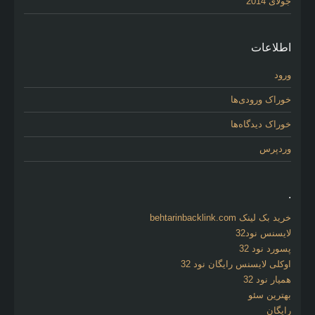
جولای 2014
اطلاعات
ورود
خوراک ورودی‌ها
خوراک دیدگاه‌ها
وردپرس
.
خرید بک لینک behtarinbacklink.com
لایسنس نود32
پسورد نود 32
اوکلی لایسنس رایگان نود 32
همیار نود 32
بهترین سئو
رایگان