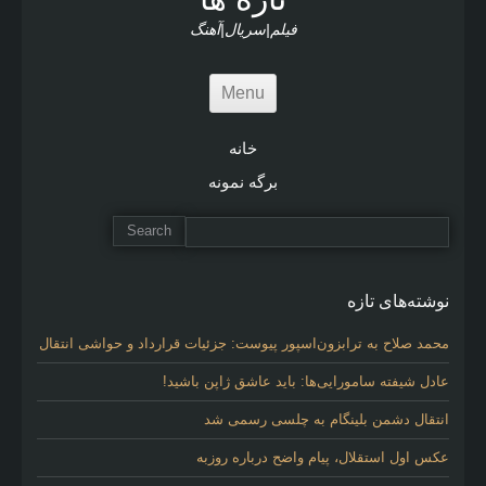
s
فیلم|سریال|آهنگ
Menu
خانه
برگه نمونه
نوشته‌های تازه
محمد صلاح به ترابزون‌اسپور پیوست: جزئیات قرارداد و حواشی انتقال
عادل شیفته سامورایی‌ها: باید عاشق ژاپن باشید!
انتقال دشمن بلینگام به چلسی رسمی شد
عکس اول استقلال، پیام واضح درباره روزبه