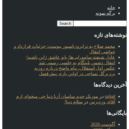
خانه
برگه نمونه
نوشته‌های تازه
محمد صلاح به ترابزون‌اسپور پیوست: جزئیات قرارداد و
حواشی انتقال
عادل شیفته سامورایی‌ها: باید عاشق ژاپن باشید!
انتقال دشمن بلینگام به چلسی رسمی شد
عکس اول استقلال، پیام واضح درباره روزبه
برد پرگل نساجی در اولین بازی پیش‌فصل
آخرین دیدگاه‌ها
sajjad
در
موزیک جدید ساسان آریا دنیا چی میخوای ازم
آقای وردپرس
در
سلام دنیا!
بایگانی‌ها
آگوست 2026