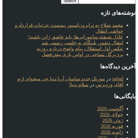
نوشته‌های تازه
محمد صلاح به ترابزون‌اسپور پیوست: جزئیات قرارداد و
حواشی انتقال
عادل شیفته سامورایی‌ها: باید عاشق ژاپن باشید!
انتقال دشمن بلینگام به چلسی رسمی شد
عکس اول استقلال، پیام واضح درباره روزبه
برد پرگل نساجی در اولین بازی پیش‌فصل
آخرین دیدگاه‌ها
sajjad
در
موزیک جدید ساسان آریا دنیا چی میخوای ازم
آقای وردپرس
در
سلام دنیا!
بایگانی‌ها
آگوست 2026
جولای 2026
ژوئن 2026
فوریه 2026
ژانویه 2026
دسامبر 2025