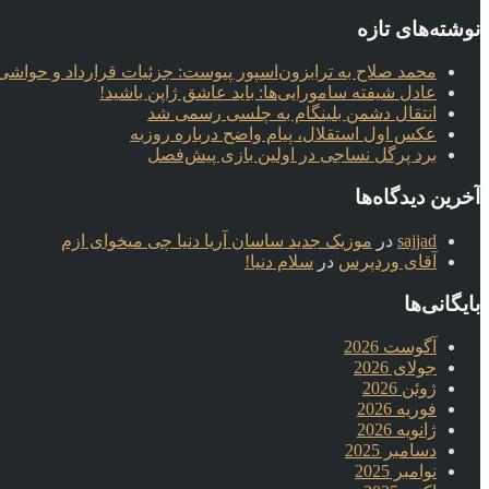
نوشته‌های تازه
محمد صلاح به ترابزون‌اسپور پیوست: جزئیات قرارداد و حواشی 
عادل شیفته سامورایی‌ها: باید عاشق ژاپن باشید!
انتقال دشمن بلینگام به چلسی رسمی شد
عکس اول استقلال، پیام واضح درباره روزبه
برد پرگل نساجی در اولین بازی پیش‌فصل
آخرین دیدگاه‌ها
sajjad
در
موزیک جدید ساسان آریا دنیا چی میخوای ازم
آقای وردپرس
در
سلام دنیا!
بایگانی‌ها
آگوست 2026
جولای 2026
ژوئن 2026
فوریه 2026
ژانویه 2026
دسامبر 2025
نوامبر 2025