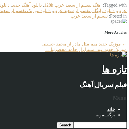
Tagged with:
اهنگ نفسم از سعید عرب 128k
,
دانلود آهنگ جدید
,
دانلو
عرب
,
دانلود رایگان نفسم از سعید عرب
,
دانلود موزیک نفسم از سعی
Posted in:
نفسم از سعید عرب
More Articles
←
موزیک جدید میم مثل مادر از محمد حسینی
موزیک جدید عید امسال از حامد محضرنیا
→
تازه ها
فیلم|سریال|آهنگ
Menu
خانه
برگه نمونه