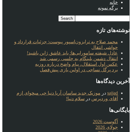
خانه
برگه نمونه
نوشته‌های تازه
محمد صلاح به ترابزون‌اسپور پیوست: جزئیات قرارداد و
حواشی انتقال
عادل شیفته سامورایی‌ها: باید عاشق ژاپن باشید!
انتقال دشمن بلینگام به چلسی رسمی شد
عکس اول استقلال، پیام واضح درباره روزبه
برد پرگل نساجی در اولین بازی پیش‌فصل
آخرین دیدگاه‌ها
sajjad
در
موزیک جدید ساسان آریا دنیا چی میخوای ازم
آقای وردپرس
در
سلام دنیا!
بایگانی‌ها
آگوست 2026
جولای 2026