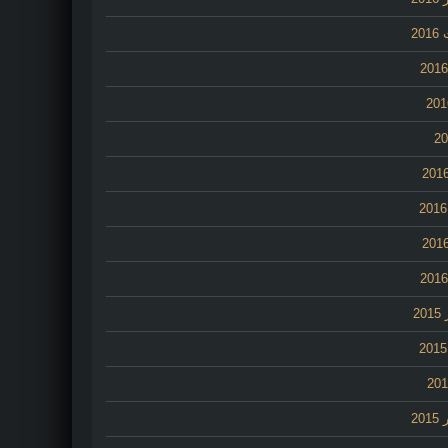
20
2
20