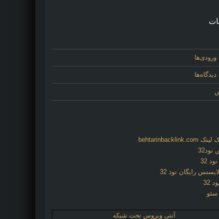
ات
ورودی‌ها
یدگاه‌ها
س
behtarinbacklink.
نود32
د 32
ایسنس رایگان نود 32
د 32
 سئو
آنتی ویروس تحت شبکه