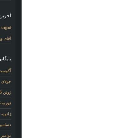
آخرین 
sajjad
د
آقای و
بایگانی
آگوست 26
جولای 2026
ژوئن 2026
فوریه 2026
ژانویه 2026
دسامبر 025
نوامبر 2025