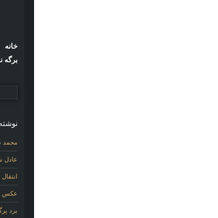
خانه
برگه ن
نوشته‌
محمد ص
عادل شی
انتقال
عکس اول
برد پر