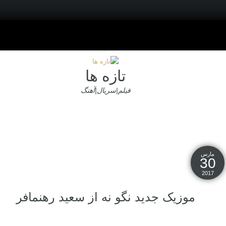
تازه ها
فیلم|سریال|آهنگ
مارس
30
2017
موزیک جدید نگو نه از سعید رهنمافر