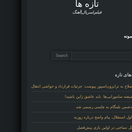
تازه ها
فیلم|سریال|آهنگ
مونه
های تازه
لاح به ترابزون‌اسپور پیوست: جزئیات قرارداد و حواشی انتقال
فته سامورایی‌ها: باید عاشق ژاپن باشید!
 دشمن بلینگام به چلسی رسمی شد
 استقلال، پیام واضح درباره روزبه
گل نساجی در اولین بازی پیش‌فصل