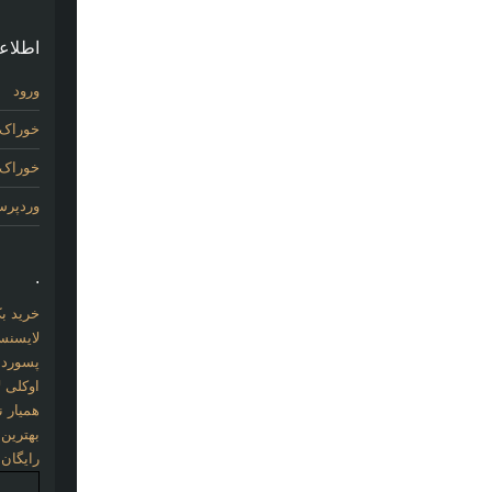
اطلاع
ورود
خوراک 
خوراک د
وردپر
.
خرید بک لینک com
لایسنس 
پسورد نو
اوکلی ل
همیار نو
بهترین
رایگان