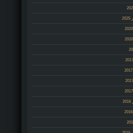
20
2
20