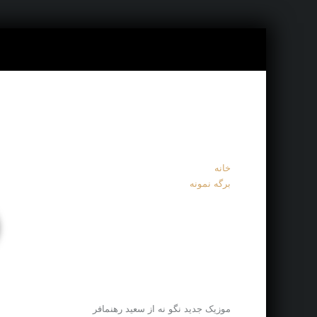
خانه
برگه نمونه
موزیک جدید نگو نه از سعید رهنمافر