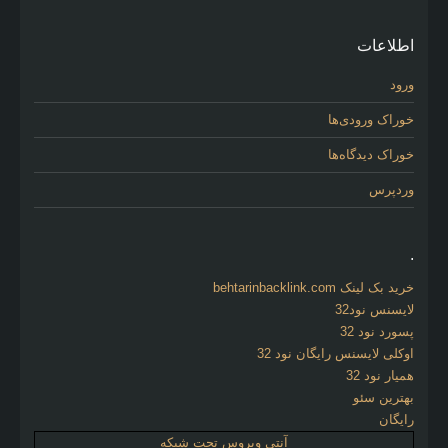
اطلاعات
ورود
خوراک ورودی‌ها
خوراک دیدگاه‌ها
وردپرس
.
خرید بک لینک behtarinbacklink.com
لایسنس نود32
پسورد نود 32
اوکلی لایسنس رایگان نود 32
همیار نود 32
بهترین سئو
رایگان
آنتی ویروس تحت شبکه