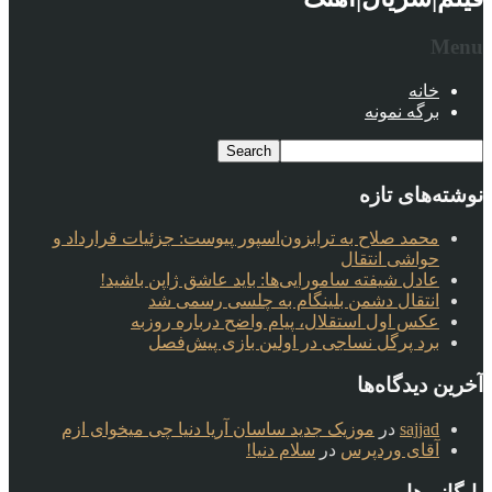
Menu
خانه
برگه نمونه
نوشته‌های تازه
محمد صلاح به ترابزون‌اسپور پیوست: جزئیات قرارداد و
حواشی انتقال
عادل شیفته سامورایی‌ها: باید عاشق ژاپن باشید!
انتقال دشمن بلینگام به چلسی رسمی شد
عکس اول استقلال، پیام واضح درباره روزبه
برد پرگل نساجی در اولین بازی پیش‌فصل
آخرین دیدگاه‌ها
sajjad
در
موزیک جدید ساسان آریا دنیا چی میخوای ازم
آقای وردپرس
در
سلام دنیا!