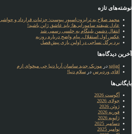
نوشته‌های تازه
محمد صلاح به ترابزون‌اسپور پیوست: جزئیات قرارداد و حواشی 
عادل شیفته سامورایی‌ها: باید عاشق ژاپن باشید!
انتقال دشمن بلینگام به چلسی رسمی شد
عکس اول استقلال، پیام واضح درباره روزبه
برد پرگل نساجی در اولین بازی پیش‌فصل
آخرین دیدگاه‌ها
sajjad
در
موزیک جدید ساسان آریا دنیا چی میخوای ازم
آقای وردپرس
در
سلام دنیا!
بایگانی‌ها
آگوست 2026
جولای 2026
ژوئن 2026
فوریه 2026
ژانویه 2026
دسامبر 2025
نوامبر 2025