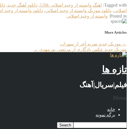
Tagged with:
اهنگ وابسته از وحید اصلانی 128k
,
دانلود آهنگ جدید
,
دان
اصلانی
,
دانلود موزیک وابسته از وحید اصلانی
,
دانلود وابسته از وحید ا
Posted in:
وابسته از وحید اصلانی
More Articles
←
موزیک جدید ضربه آخر از سهراب
موزیک جدید عکس یادگاری از مرتضی پورمهدی
→
تازه ها
فیلم|سریال|آهنگ
Menu
خانه
برگه نمونه