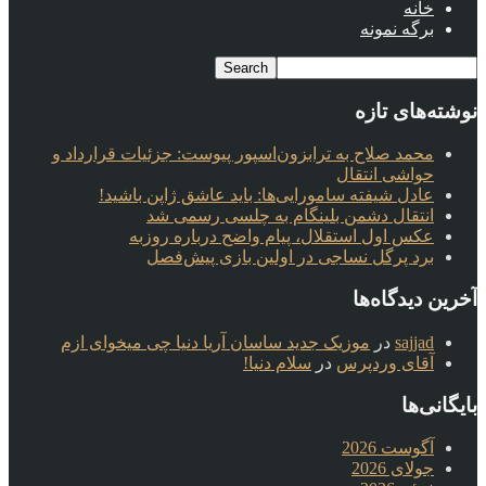
خانه
برگه نمونه
نوشته‌های تازه
محمد صلاح به ترابزون‌اسپور پیوست: جزئیات قرارداد و
حواشی انتقال
عادل شیفته سامورایی‌ها: باید عاشق ژاپن باشید!
انتقال دشمن بلینگام به چلسی رسمی شد
عکس اول استقلال، پیام واضح درباره روزبه
برد پرگل نساجی در اولین بازی پیش‌فصل
آخرین دیدگاه‌ها
sajjad
در
موزیک جدید ساسان آریا دنیا چی میخوای ازم
آقای وردپرس
در
سلام دنیا!
بایگانی‌ها
آگوست 2026
جولای 2026