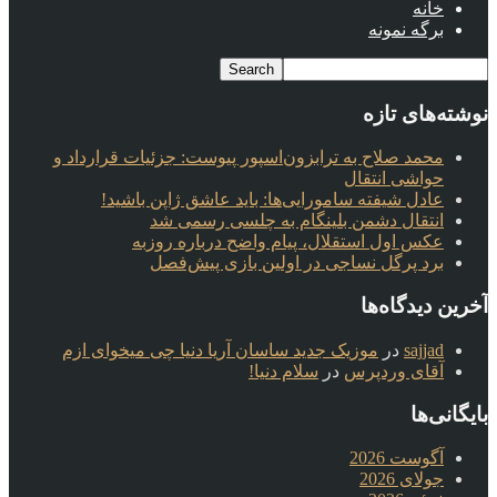
خانه
برگه نمونه
نوشته‌های تازه
محمد صلاح به ترابزون‌اسپور پیوست: جزئیات قرارداد و
حواشی انتقال
عادل شیفته سامورایی‌ها: باید عاشق ژاپن باشید!
انتقال دشمن بلینگام به چلسی رسمی شد
عکس اول استقلال، پیام واضح درباره روزبه
برد پرگل نساجی در اولین بازی پیش‌فصل
آخرین دیدگاه‌ها
sajjad
در
موزیک جدید ساسان آریا دنیا چی میخوای ازم
آقای وردپرس
در
سلام دنیا!
بایگانی‌ها
آگوست 2026
جولای 2026