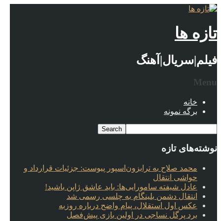
تازه ها
فیلم|سریال|آهنگ
Menu
خانه
برگه نمونه
نوشته‌های تازه
محمد صلاح به ترابزون‌اسپور پیوست: جزئیات قرارداد و
حواشی انتقال
عادل شیفته سامورایی‌ها: باید عاشق ژاپن باشید!
انتقال دشمن بلینگام به چلسی رسمی شد
عکس اول استقلال، پیام واضح درباره روزبه
برد پرگل نساجی در اولین بازی پیش‌فصل