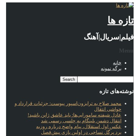
تازه ها
فیلم|سریال|آهنگ
Menu
خانه
برگه نمونه
نوشته‌های تازه
محمد صلاح به ترابزون‌اسپور پیوست: جزئیات قرارداد و
حواشی انتقال
عادل شیفته سامورایی‌ها: باید عاشق ژاپن باشید!
انتقال دشمن بلینگام به چلسی رسمی شد
عکس اول استقلال، پیام واضح درباره روزبه
برد پرگل نساجی در اولین بازی پیش‌فصل