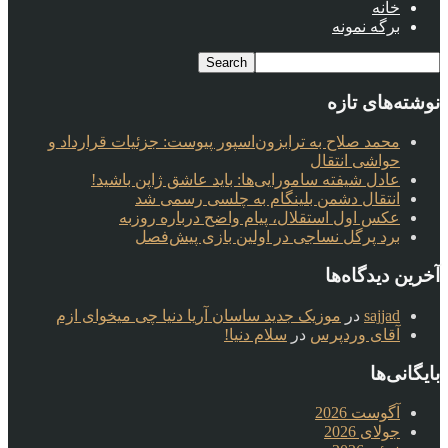
خانه
برگه نمونه
نوشته‌های تازه
محمد صلاح به ترابزون‌اسپور پیوست: جزئیات قرارداد و
حواشی انتقال
عادل شیفته سامورایی‌ها: باید عاشق ژاپن باشید!
انتقال دشمن بلینگام به چلسی رسمی شد
عکس اول استقلال، پیام واضح درباره روزبه
برد پرگل نساجی در اولین بازی پیش‌فصل
آخرین دیدگاه‌ها
sajjad
در
موزیک جدید ساسان آریا دنیا چی میخوای ازم
آقای وردپرس
در
سلام دنیا!
بایگانی‌ها
آگوست 2026
جولای 2026