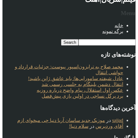
Menu
خانه
برگه نمونه
نوشته‌های تازه
محمد صلاح به ترابزون‌اسپور پیوست: جزئیات قرارداد و
حواشی انتقال
عادل شیفته سامورایی‌ها: باید عاشق ژاپن باشید!
انتقال دشمن بلینگام به چلسی رسمی شد
عکس اول استقلال، پیام واضح درباره روزبه
برد پرگل نساجی در اولین بازی پیش‌فصل
آخرین دیدگاه‌ها
sajjad
در
موزیک جدید ساسان آریا دنیا چی میخوای ازم
آقای وردپرس
در
سلام دنیا!