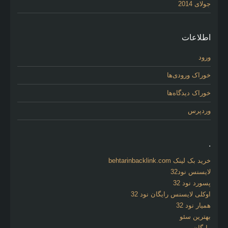
جولای 2014
اطلاعات
ورود
خوراک ورودی‌ها
خوراک دیدگاه‌ها
وردپرس
.
خرید بک لینک behtarinbacklink.com
لایسنس نود32
پسورد نود 32
اوکلی لایسنس رایگان نود 32
همیار نود 32
بهترین سئو
رایگان