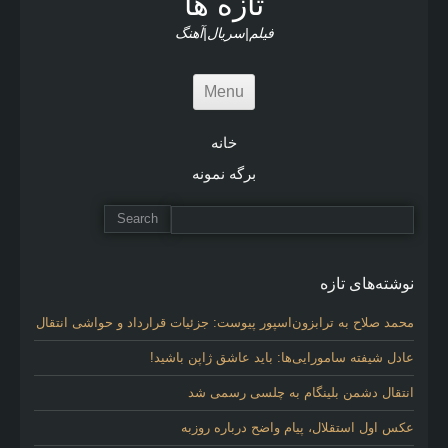
تازه ها
فیلم|سریال|آهنگ
Menu
خانه
برگه نمونه
نوشته‌های تازه
محمد صلاح به ترابزون‌اسپور پیوست: جزئیات قرارداد و حواشی انتقال
عادل شیفته سامورایی‌ها: باید عاشق ژاپن باشید!
انتقال دشمن بلینگام به چلسی رسمی شد
عکس اول استقلال، پیام واضح درباره روزبه