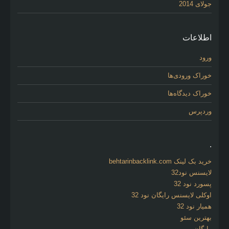
جولای 2014
اطلاعات
ورود
خوراک ورودی‌ها
خوراک دیدگاه‌ها
وردپرس
.
خرید بک لینک behtarinbacklink.com
لایسنس نود32
پسورد نود 32
اوکلی لایسنس رایگان نود 32
همیار نود 32
بهترین سئو
رایگان