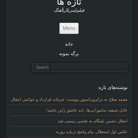
تازه ها
e
s
فیلم|سریال|آهنگ
Menu
خانه
برگه نمونه
نوشته‌های تازه
محمد صلاح به ترابزون‌اسپور پیوست: جزئیات قرارداد و حواشی انتقال
عادل شیفته سامورایی‌ها: باید عاشق ژاپن باشید!
انتقال دشمن بلینگام به چلسی رسمی شد
عکس اول استقلال، پیام واضح درباره روزبه