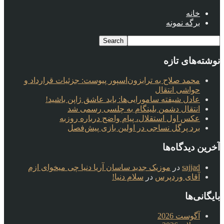
خانه
برگه نمونه
نوشته‌های تازه
محمد صلاح به ترابزون‌اسپور پیوست: جزئیات قرارداد و
حواشی انتقال
عادل شیفته سامورایی‌ها: باید عاشق ژاپن باشید!
انتقال دشمن بلینگام به چلسی رسمی شد
عکس اول استقلال، پیام واضح درباره روزبه
برد پرگل نساجی در اولین بازی پیش‌فصل
آخرین دیدگاه‌ها
sajjad
در
موزیک جدید ساسان آریا دنیا چی میخوای ازم
آقای وردپرس
در
سلام دنیا!
بایگانی‌ها
آگوست 2026