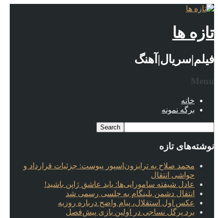
تازه ها
فیلم|سریال|آهنگ
Menu
خانه
برگه نمونه
نوشته‌های تازه
محمد صلاح به ترابزون‌اسپور پیوست: جزئیات قرارداد و
حواشی انتقال
عادل شیفته سامورایی‌ها: باید عاشق ژاپن باشید!
انتقال دشمن بلینگام به چلسی رسمی شد
عکس اول استقلال، پیام واضح درباره روزبه
برد پرگل نساجی در اولین بازی پیش‌فصل