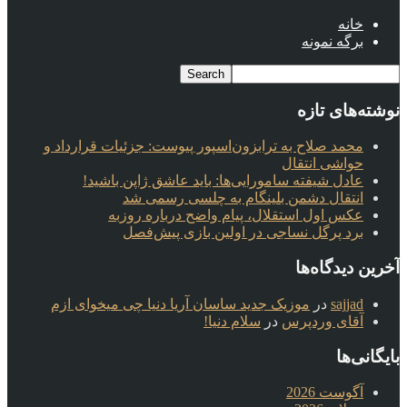
خانه
برگه نمونه
نوشته‌های تازه
محمد صلاح به ترابزون‌اسپور پیوست: جزئیات قرارداد و
حواشی انتقال
عادل شیفته سامورایی‌ها: باید عاشق ژاپن باشید!
انتقال دشمن بلینگام به چلسی رسمی شد
عکس اول استقلال، پیام واضح درباره روزبه
برد پرگل نساجی در اولین بازی پیش‌فصل
آخرین دیدگاه‌ها
sajjad
در
موزیک جدید ساسان آریا دنیا چی میخوای ازم
آقای وردپرس
در
سلام دنیا!
بایگانی‌ها
آگوست 2026