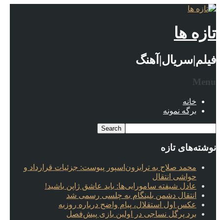
تازه ها
فیلم|سریال|آهنگ
Menu
خانه
برگه نمونه
نوشته‌های تازه
محمد صلاح به ترابزون‌اسپور پیوست: جزئیات قرارداد و
حواشی انتقال
عادل شیفته سامورایی‌ها: باید عاشق ژاپن باشید!
انتقال دشمن بلینگام به چلسی رسمی شد
عکس اول استقلال، پیام واضح درباره روزبه
برد پرگل نساجی در اولین بازی پیش‌فصل