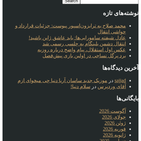
نوشته‌های تازه
محمد صلاح به ترابزون‌اسپور پیوست: جزئیات قرارداد و
حواشی انتقال
عادل شیفته سامورایی‌ها: باید عاشق ژاپن باشید!
انتقال دشمن بلینگام به چلسی رسمی شد
عکس اول استقلال، پیام واضح درباره روزبه
برد پرگل نساجی در اولین بازی پیش‌فصل
آخرین دیدگاه‌ها
sajjad
در
موزیک جدید ساسان آریا دنیا چی میخوای ازم
آقای وردپرس
در
سلام دنیا!
بایگانی‌ها
آگوست 2026
جولای 2026
ژوئن 2026
فوریه 2026
ژانویه 2026
دسامبر 2025