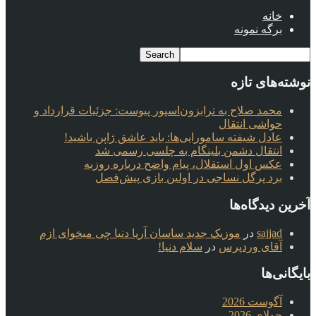
خانه
برگه نمونه
نوشته‌های تازه
محمد صلاح به ترابزون‌اسپور پیوست: جزئیات قرارداد و
حواشی انتقال
عادل شیفته سامورایی‌ها: باید عاشق ژاپن باشید!
انتقال دشمن بلینگام به چلسی رسمی شد
عکس اول استقلال، پیام واضح درباره روزبه
برد پرگل نساجی در اولین بازی پیش‌فصل
آخرین دیدگاه‌ها
sajjad
در
موزیک جدید ساسان آریا دنیا چی میخوای ازم
آقای وردپرس
در
سلام دنیا!
بایگانی‌ها
آگوست 2026
جولای 2026