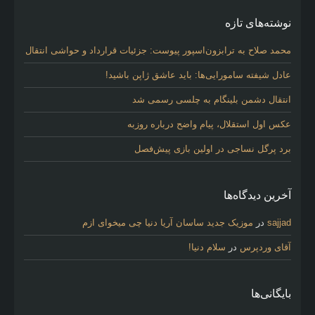
نوشته‌های تازه
محمد صلاح به ترابزون‌اسپور پیوست: جزئیات قرارداد و حواشی انتقال
عادل شیفته سامورایی‌ها: باید عاشق ژاپن باشید!
انتقال دشمن بلینگام به چلسی رسمی شد
عکس اول استقلال، پیام واضح درباره روزبه
برد پرگل نساجی در اولین بازی پیش‌فصل
آخرین دیدگاه‌ها
sajjad
در
موزیک جدید ساسان آریا دنیا چی میخوای ازم
آقای وردپرس
در
سلام دنیا!
بایگانی‌ها