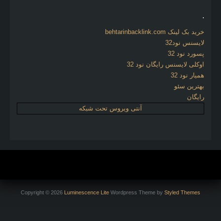
.
خرید بک لینک behtarinbacklink.com
لایسنس نود32
پسورد نود 32
اوکلی لایسنس رایگان نود 32
همیار نود 32
بهترین سئو
رایگان
آنتی ویروس تحت شبکه
Copyright © 2026
Luminescence Lite
Wordpress Theme by
Styled Themes