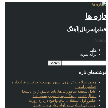
تازه ها
فیلم|سریال|آهنگ
Menu
خانه
برگه نمونه
نوشته‌های تازه
محمد صلاح به ترابزون‌اسپور پیوست: جزئیات قرارداد و
حواشی انتقال
عادل شیفته سامورایی‌ها: باید عاشق ژاپن باشید!
انتقال دشمن بلینگام به چلسی رسمی شد
عکس اول استقلال، پیام واضح درباره روزبه
برد پرگل نساجی در اولین بازی پیش‌فصل